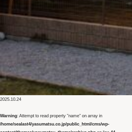
2025.10.24
Warning
: Attempt to read property "name" on array in
/home/sealast4/yasumatsu.co.jp/public_html/cms/wp-